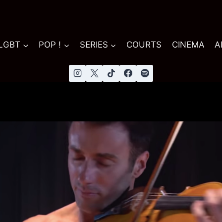
 LGBT
POP !
SERIES
COURTS
CINEMA
A