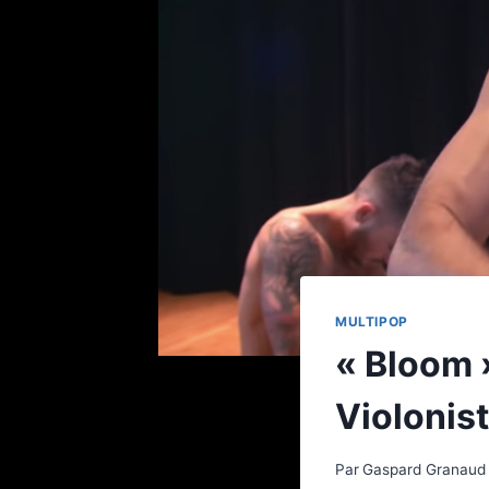
MULTIPOP
« Bloom »
Violonist
Par
Gaspard Granaud