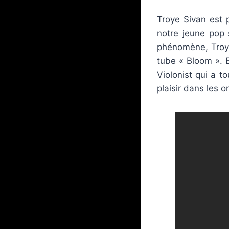
Troye Sivan est p
notre jeune pop 
phénomène, Troye
tube « Bloom ». El
Violonist qui a t
plaisir dans les o