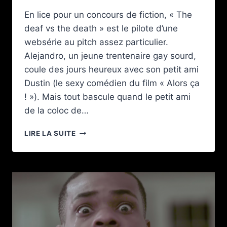
En lice pour un concours de fiction, « The
deaf vs the death » est le pilote d’une
websérie au pitch assez particulier.
Alejandro, un jeune trentenaire gay sourd,
coule des jours heureux avec son petit ami
Dustin (le sexy comédien du film « Alors ça
! »). Mais tout bascule quand le petit ami
de la coloc de…
« THE
LIRE LA SUITE
DEAF
VS
THE
DEATH »
:
UN
GAY
SOURD
LUTTE