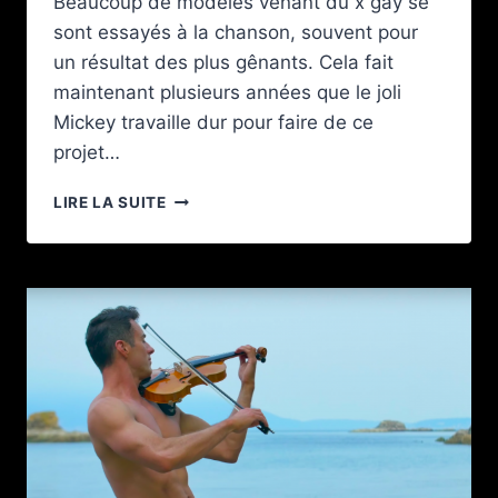
Beaucoup de modèles venant du x gay se
sont essayés à la chanson, souvent pour
un résultat des plus gênants. Cela fait
maintenant plusieurs années que le joli
Mickey travaille dur pour faire de ce
projet…
MICKEY
LIRE LA SUITE
TAYLOR
ET
LE
VERTIGE
DE
L’AMOUR
DANS
« ALL
DAY »