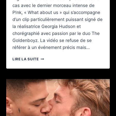
cas avec le dernier morceau intense de
P!nk, « What about us » qui s’accompagne
d’un clip particulièrement puissant signé de
la réalisatrice Georgia Hudson et
chorégraphié avec passion par le duo The
Goldenboyz. La vidéo se refuse de se
référer à un événement précis mais…
P!NK
LIRE LA SUITE
CÉLÈBRE
L’AMOUR
EN
DES
TEMPS
TROUBLÉS
AVEC
« WHAT
ABOUT
US »