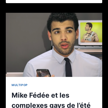
GAY
DE
« THE
BOY
IS
MINE »
MULTIPOP
Mike Fédée et les
complexes gays de l’été