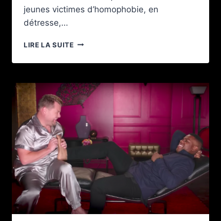
jeunes victimes d’homophobie, en
détresse,…
LOGIC
LIRE LA SUITE
DÉVOILE
UN
CLIP
TRÈS
FORT
SUR
LE
PARCOURS
D’UN
ADO
GAY