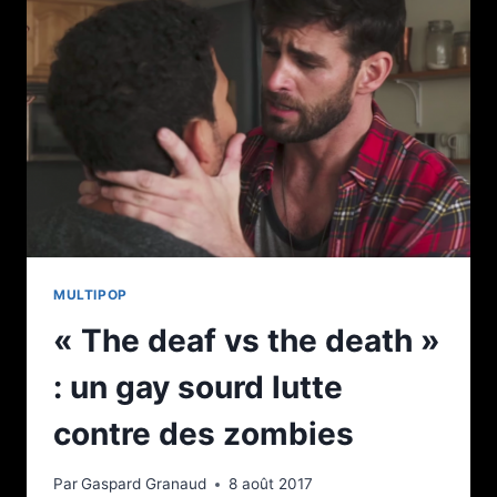
DE
L’ÉTÉ
MULTIPOP
« The deaf vs the death »
: un gay sourd lutte
contre des zombies
Par
Gaspard Granaud
8 août 2017