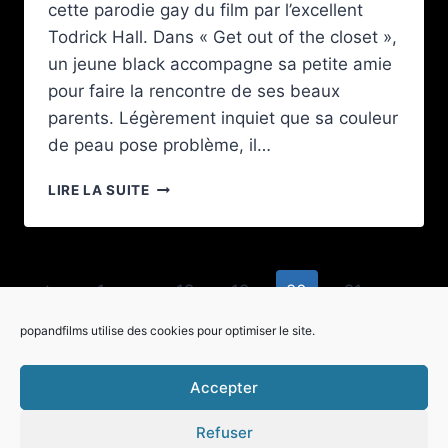
cette parodie gay du film par l’excellent
Todrick Hall. Dans « Get out of the closet »,
un jeune black accompagne sa petite amie
pour faire la rencontre de ses beaux
parents. Légèrement inquiet que sa couleur
de peau pose problème, il…
LA
LIRE LA SUITE
PARODIE
GAY
DE
« GET
Navigation
Page
1
…
18
19
20
21
OUT »
PAR
de
précédente
Page
22
…
33
popandfilms utilise des cookies pour optimiser le site.
TODRICK
HALL
page
suivante
EST
Accepter
À
MOURIR
Refuser
DE