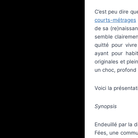
C’est peu dire qu
courts-métrages
de sa (re)naissan
semble clairement
quitté pour viv
ayant pour habit
originales et plei
un choc, profond 
Voici la présentati
Synopsis
Endeuillé par la
Fées, une commun