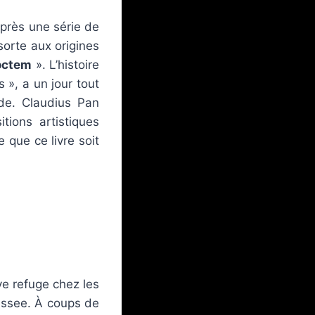
Après une série de
sorte aux origines
octem
». L’histoire
 », a un jour tout
de. Claudius Pan
tions artistiques
e que ce livre soit
ve refuge chez les
essee. À coups de