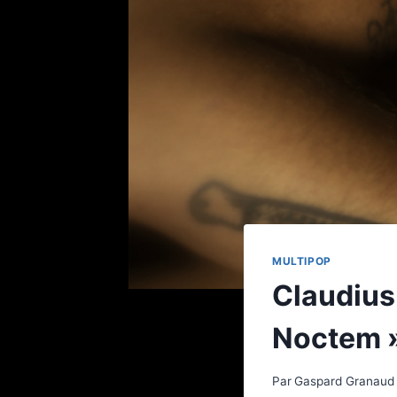
MULTIPOP
Claudius
Noctem 
Par
Gaspard Granaud