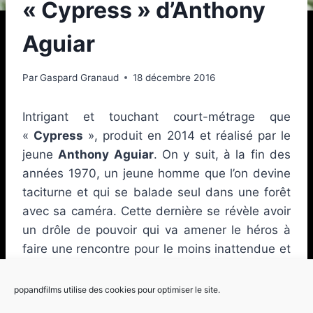
« Cypress » d’Anthony
Aguiar
Par
Gaspard Granaud
18 décembre 2016
Intrigant et touchant court-métrage que
«
Cypress
», produit en 2014 et réalisé par le
jeune
Anthony Aguiar
. On y suit, à la fin des
années 1970, un jeune homme que l’on devine
taciturne et qui se balade seul dans une forêt
avec sa caméra. Cette dernière se révèle avoir
un drôle de pouvoir qui va amener le héros à
faire une rencontre pour le moins inattendue et
bouleversante. Un mélange habile de film
intimiste et de surnaturel.
popandfilms utilise des cookies pour optimiser le site.