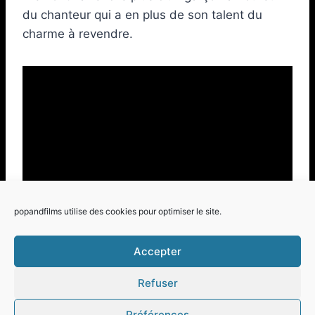
du chanteur qui a en plus de son talent du
charme à revendre.
popandfilms utilise des cookies pour optimiser le site.
Accepter
Refuser
© 2026 Pop and Films - Thème WordPress par
Préférences