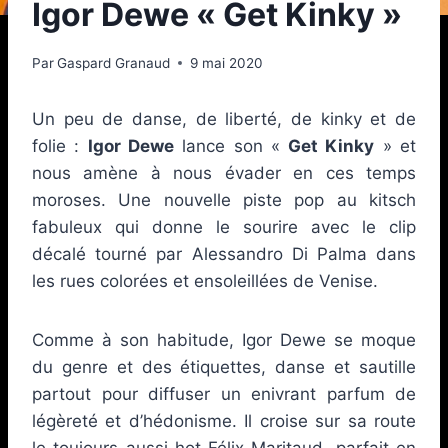
Igor Dewe « Get Kinky »
Par
Gaspard Granaud
9 mai 2020
Un peu de danse, de liberté, de kinky et de
folie :
Igor Dewe
lance son «
Get Kinky
» et
nous amène à nous évader en ces temps
moroses. Une nouvelle piste pop au kitsch
fabuleux qui donne le sourire avec le clip
décalé tourné par Alessandro Di Palma dans
les rues colorées et ensoleillées de Venise.
Comme à son habitude, Igor Dewe se moque
du genre et des étiquettes, danse et sautille
partout pour diffuser un enivrant parfum de
légèreté et d’hédonisme. Il croise sur sa route
le toujours aussi hot Félix Maritaud, parfait en