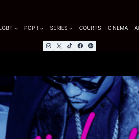
 LGBT
POP !
SERIES
COURTS
CINEMA
A