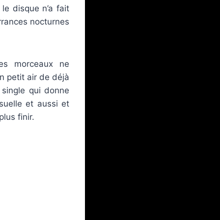
e disque n’a fait
errances nocturnes
les morceaux ne
 petit air de déjà
 single qui donne
uelle et aussi et
lus finir.