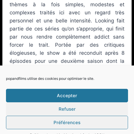
thèmes à la fois simples, modestes et
complexes traités ici avec un regard très
personnel et une belle intensité. Looking fait
partie de ces séries qu’on s’approprie, qui finit
par nous rendre complètement addict sans
forcer le trait. Portée par des critiques
élogieuses, le show a été reconduit après 8
épisodes pour une deuxième saison dont la
diffusion devrait avoir lieu début 2015 aux
Etats-Unis.
popandfilms utilise des cookies pour optimiser le site.
Accepter
Refuser
© 2026 Pop and Films - Thème WordPress par
Préférences
Kadence WP