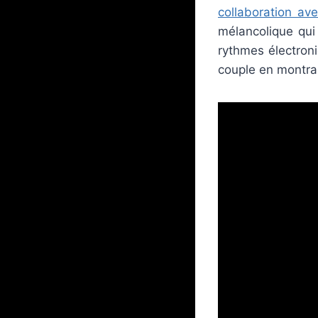
collaboration av
mélancolique qu
rythmes électroniq
couple en montra