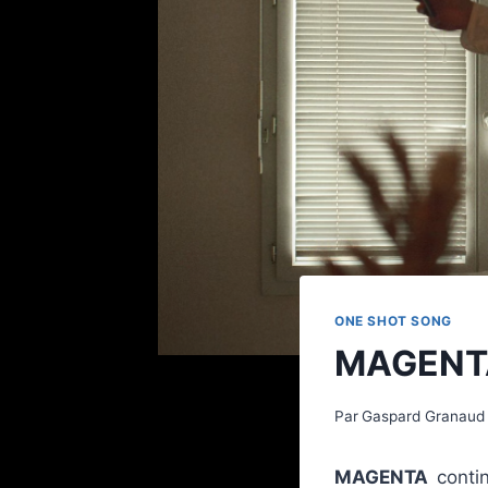
ONE SHOT SONG
MAGENTA
Par
Gaspard Granaud
MAGENTA
contin