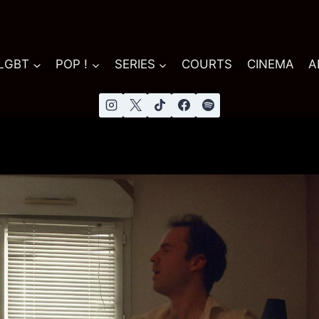
 LGBT
POP !
SERIES
COURTS
CINEMA
A