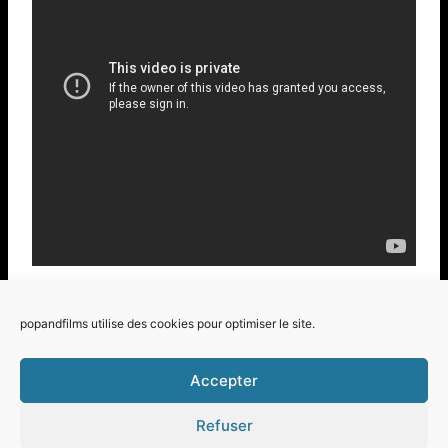
Son site
popandfilms utilise des cookies pour optimiser le site.
Accepter
Refuser