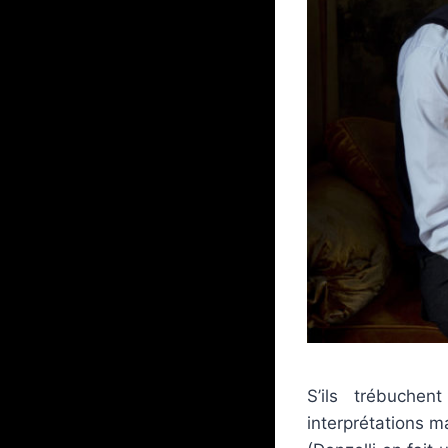
S’ils trébuche
interprétations m