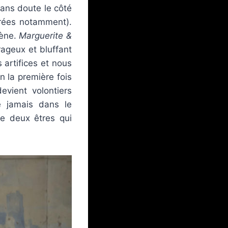
sans doute le côté
érées notamment).
cène.
Marguerite &
rageux et bluffant
 artifices et nous
n la première fois
evient volontiers
e jamais dans le
 de deux êtres qui