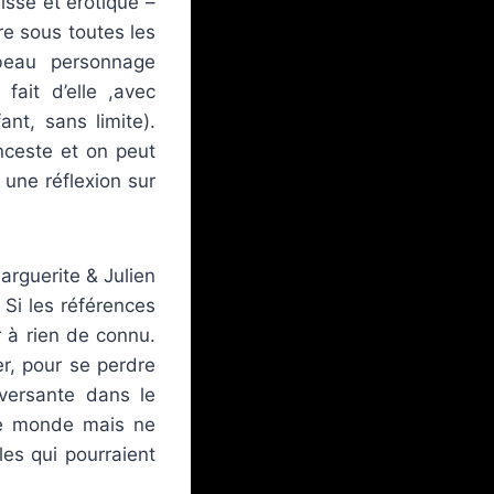
lisse et érotique –
re sous toutes les
 beau personnage
fait d’elle ,avec
t, sans limite).
inceste et on peut
 une réflexion sur
arguerite & Julien
 Si les références
 à rien de connu.
er, pour se perdre
eversante dans le
 le monde mais ne
es qui pourraient