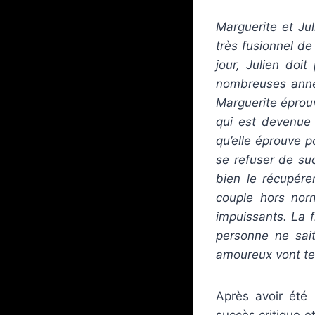
Marguerite et Jul
très fusionnel de 
jour, Julien doi
nombreuses année
Marguerite éprouv
qui est devenue 
qu’elle éprouve p
se refuser de su
bien le récupére
couple hors nor
impuissants. La 
personne ne sait
amoureux vont te
Après avoir été 
succès critique e