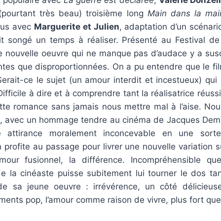
(pourtant très beau) troisième long
Main dans la mai
lus avec
Marguerite et Julien
, adaptation d’un scénar
it songé un temps à réaliser. Présenté au Festival 
te nouvelle oeuvre qui ne manque pas d’audace y a susc
entes que disproportionnées. On a pu entendre que le fil
 Serait-ce le sujet (un amour interdit et incestueux) qui 
 Difficile à dire et à comprendre tant la réalisatrice réussi
cette romance sans jamais nous mettre mal à l’aise. No
te, avec un hommage tendre au cinéma de Jacques Demy,
e attirance moralement inconcevable en une sort
 profite au passage pour livrer une nouvelle variation
’amour fusionnel, la différence. Incompréhensible q
 la cinéaste puisse subitement lui tourner le dos tant
de sa jeune oeuvre : irrévérence, un côté délicieu
ents pop, l’amour comme raison de vivre, plus fort que