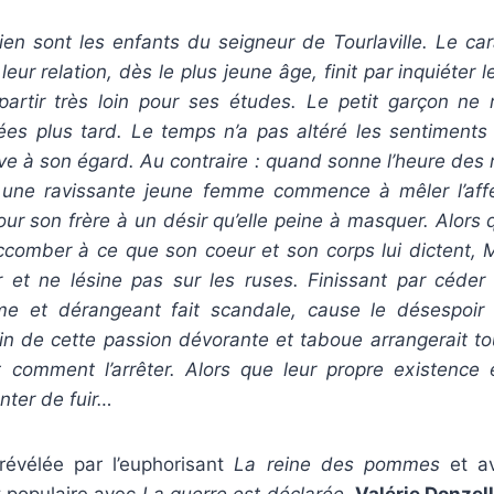
ien sont les enfants du seigneur de Tourlaville. Le car
leur relation, dès le plus jeune âge, finit par inquiéter
t partir très loin pour ses études. Le petit garçon ne
s plus tard. Le temps n’a pas altéré les sentiments
e à son égard. Au contraire : quand sonne l’heure des re
une ravissante jeune femme commence à mêler l’affe
our son frère à un désir qu’elle peine à masquer. Alors
ccomber à ce que son coeur et son corps lui dictent, 
r et ne lésine pas sur les ruses. Finissant par céder à
me et dérangeant fait scandale, cause le désespoir 
fin de cette passion dévorante et taboue arrangerait t
 comment l’arrêter. Alors que leur propre existence
nter de fuir…
révélée par l’euphorisant
La reine des pommes
et av
t populaire avec
La guerre est déclarée
,
Valérie Donzell