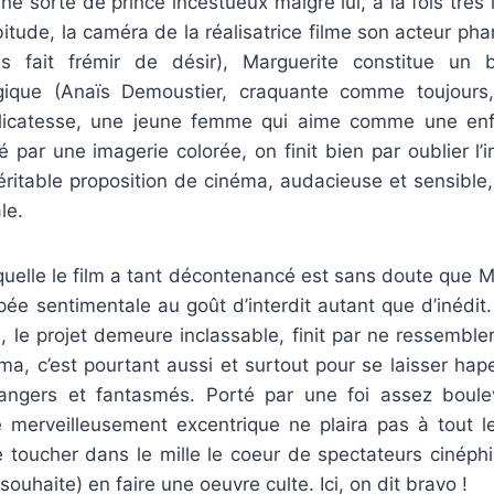
une sorte de prince incestueux malgré lui, à la fois très 
ude, la caméra de la réalisatrice filme son acteur pha
s fait frémir de désir), Marguerite constitue un
ique (Anaïs Demoustier, craquante comme toujours, 
icatesse, une jeune femme qui aime comme une enfan
par une imagerie colorée, on finit bien par oublier l’
éritable proposition de cinéma, audacieuse et sensible,
le.
quelle le film a tant décontenancé est sans doute que M
e sentimentale au goût d’interdit autant que d’inédit.
 le projet demeure inclassable, finit par ne ressembler
éma, c’est pourtant aussi et surtout pour se laisser hap
trangers et fantasmés. Porté par une foi assez boul
 merveilleusement excentrique ne plaira pas à tout
toucher dans le mille le coeur de spectateurs cinéphil
i souhaite) en faire une oeuvre culte. Ici, on dit bravo !