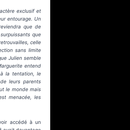
actère exclusif et
 leur entourage. Un
 reviendra que de
 surpuissants que
trouvailles, celle
ction sans limite
 que Julien semble
Marguerite entend
 la tentation, le
de leurs parents
out le monde mais
 est menacée, les
oir accédé à un
i
avait davantage