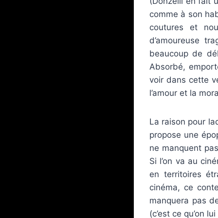
(Donzelli en fait 
comme à son habit
coutures et nou
d’amoureuse trag
beaucoup de dél
Absorbé, emporté 
voir dans cette v
l’amour et la mora
La raison pour la
propose une épopé
ne manquent pas,
Si l’on va au cin
en territoires é
cinéma, ce conte
manquera pas de 
(c’est ce qu’on lu