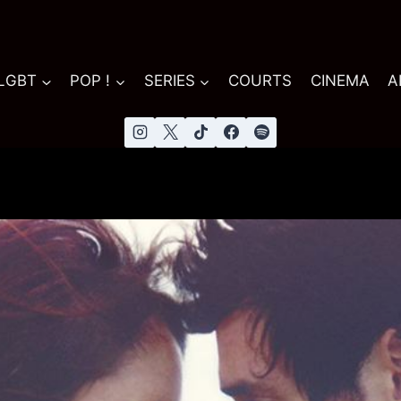
 LGBT
POP !
SERIES
COURTS
CINEMA
A