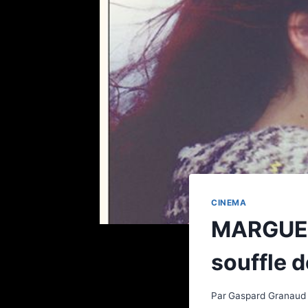
CINEMA
MARGUERI
souffle de
Par
Gaspard Granaud