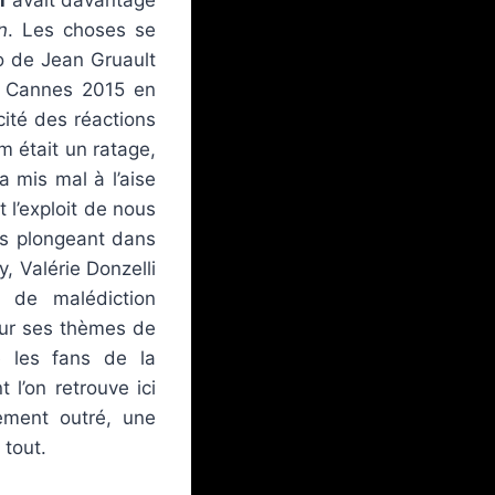
n
. Les choses se
io de Jean Gruault
de Cannes 2015 en
ité des réactions
m était un ratage,
a mis mal à l’aise
t l’exploit de nous
us plongeant dans
 Valérie Donzelli
e de malédiction
 sur ses thèmes de
ue les fans de la
 l’on retrouve ici
sement outré, une
 tout.