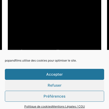
popandfilms utilise des cookies pour optimiser le site.
Accepter
Refuser
© 2026 Pop and Films - Thème WordPress par
Préférences
Kadence WP
Politique de cookies
Mentions Légales / CGU