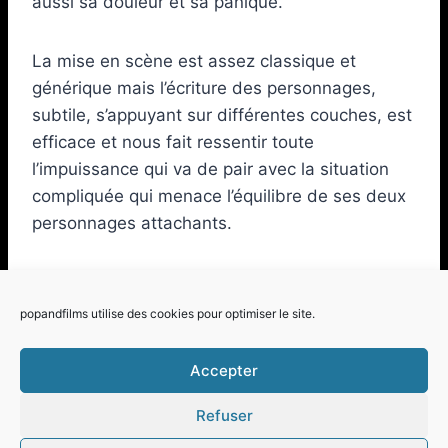
aussi sa douleur et sa panique.
La mise en scène est assez classique et
générique mais l’écriture des personnages,
subtile, s’appuyant sur différentes couches, est
efficace et nous fait ressentir toute
l’impuissance qui va de pair avec la situation
compliquée qui menace l’équilibre de ses deux
personnages attachants.
Film produit en 2020 et
disponible sur la
plateforme de Films LGBT Queerscreen
popandfilms utilise des cookies pour optimiser le site.
Accepter
Refuser
© 2026 Pop and Films - Thème WordPress par