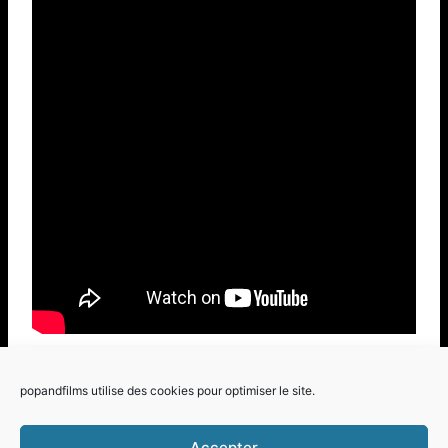
Étiquettes
#
Comédie Romantique Gay
popandfilms utilise des cookies pour optimiser le site.
de
la
Accepter