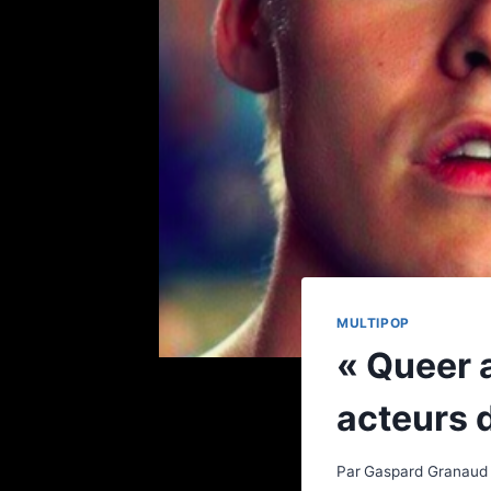
MULTIPOP
« Queer a
acteurs d
Par
Gaspard Granaud