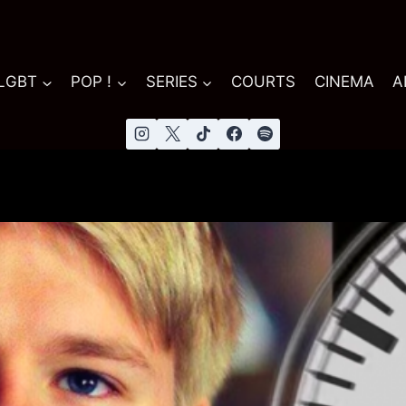
 LGBT
POP !
SERIES
COURTS
CINEMA
A