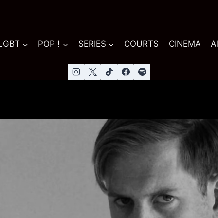
 LGBT
POP !
SERIES
COURTS
CINEMA
A