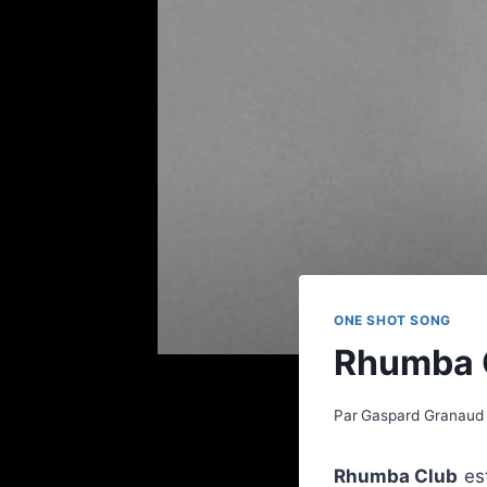
ONE SHOT SONG
Rhumba C
Par
Gaspard Granaud
Rhumba Club
est