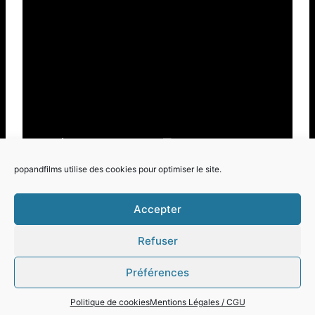
popandfilms utilise des cookies pour optimiser le site.
Accepter
Refuser
© 2026 Pop and Films - Thème WordPress par
Préférences
Kadence WP
Politique de cookies
Mentions Légales / CGU