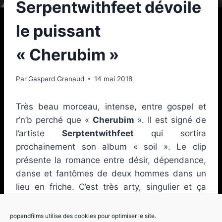
Serpentwithfeet dévoile
le puissant
« Cherubim »
Par
Gaspard Granaud
14 mai 2018
Très beau morceau, intense, entre gospel et
r’n’b perché que «
Cherubim
». Il est signé de
l’artiste
Serptentwithfeet
qui sortira
prochainement son album « soil ». Le clip
présente la romance entre désir, dépendance,
danse et fantômes de deux hommes dans un
lieu en friche. C’est très arty, singulier et ça
envoie du lourd. Un artiste à suivre,
définitivement.
popandfilms utilise des cookies pour optimiser le site.