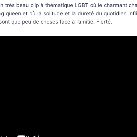
n très beau clip à thématique LGBT où le charmant cha
 queen et où la solitude et la dureté du quotidien infli
ont que peu de choses face à l’amitié. Fierté.