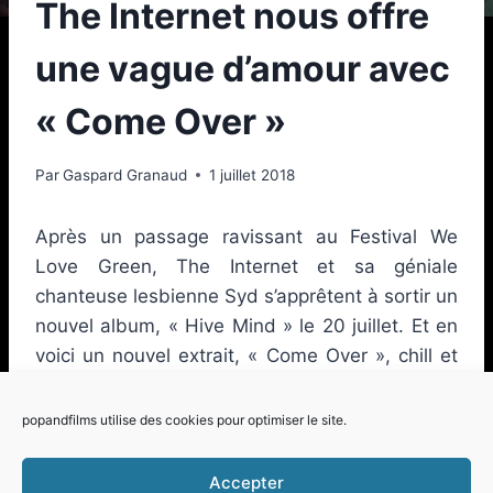
The Internet nous offre
une vague d’amour avec
« Come Over »
Par
Gaspard Granaud
1 juillet 2018
Après un passage ravissant au Festival We
Love Green, The Internet et sa géniale
chanteuse lesbienne Syd s’apprêtent à sortir un
nouvel album, « Hive Mind » le 20 juillet. Et en
voici un nouvel extrait, « Come Over », chill et
groovy, orné d’un clip tout sweet où Syd drague
en mode old school une de ses voisines.
popandfilms utilise des cookies pour optimiser le site.
Accepter