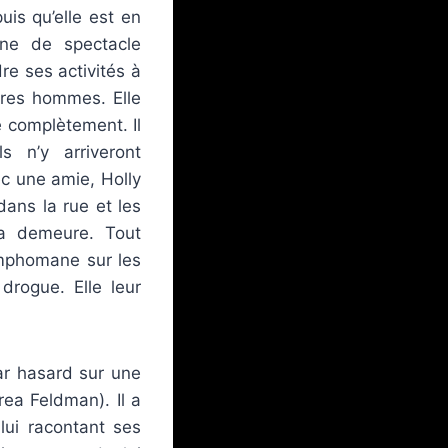
is qu’elle est en
ène de spectacle
dre ses activités à
tres hommes. Elle
e complètement. Il
s n’y arriveront
vec une amie, Holly
dans la rue et les
sa demeure. Tout
ymphomane sur les
drogue. Elle leur
r hasard sur une
rea Feldman). Il a
 lui racontant ses