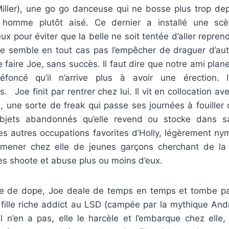
Miller), une go go danceuse qui ne bosse plus trop depu
homme plutôt aisé. Ce dernier a installé une sc
ux pour éviter que la belle ne soit tentée d’aller repren
a ne semble en tout cas pas l’empêcher de draguer d’au
e faire Joe, sans succès. Il faut dire que notre ami plan
éfoncé qu’il n’arrive plus à avoir une érection. Il
. Joe finit par rentrer chez lui. Il vit en collocation a
 une sorte de freak qui passe ses journées à fouiller 
bjets abandonnés qu’elle revend ou stocke dans 
es autres occupations favorites d’Holly, légèrement n
mener chez elle de jeunes garçons cherchant de la 
les shoote et abuse plus ou moins d’eux.
te de dope, Joe deale de temps en temps et tombe pa
 fille riche addict au LSD (campée par la mythique And
il n’en a pas, elle le harcèle et l’embarque chez elle,