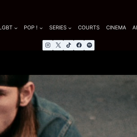
 LGBT
POP !
SERIES
COURTS
CINEMA
A