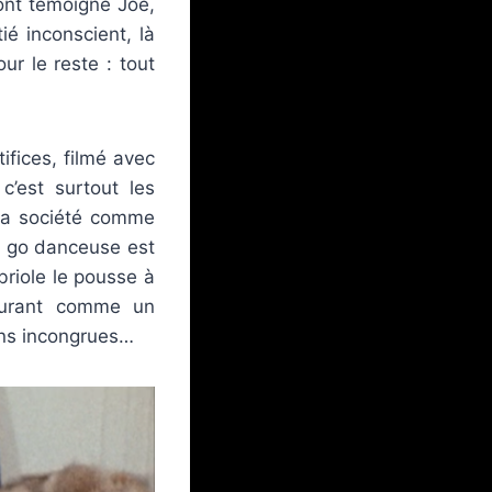
dont témoigne Joe,
é inconscient, là
ur le reste : tout
ifices, filmé avec
 c’est surtout les
 la société comme
go go danceuse est
riole le pousse à
vourant comme un
ions incongrues…