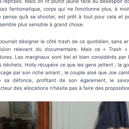
es reprises. Mais on rit plutôt jaune face au désespoir 
z fantomatique, corps qui ne fonctionne plus, à moiti
ne pense qu’à se shooter, est prêt à tout pour cela et po
ne semble plus sensible à grand chose.
pourrait désigner le côté trash de ce quotidien, sans art
ision relevant du documentaire. Mais ce «
Trash
»
rdures. Les marginaux sont bel et bien considérés par
 déchets. Holly récupère ce que les gens jettent ; la 
age par son riche amant ; le couple aisé que Joe camb
de sa défonce, profitant de son égarement, le sa
pecteur des allocations n’hésite pas à faire des proposit