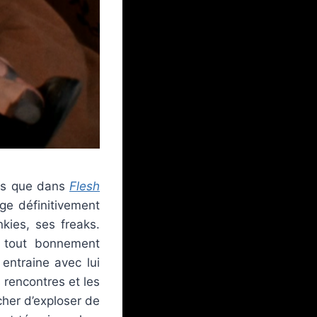
rs que dans
Flesh
ge définitivement
kies, ses freaks.
t tout bonnement
entraine avec lui
 rencontres et les
cher d’exploser de