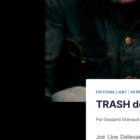
FICTIONS LGBT
|
EXP
TRASH de
Par
Gaspard Granaud
Joe (Joe Dallesa