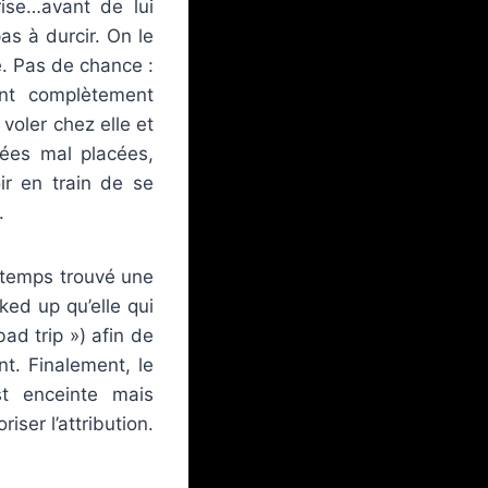
rise…avant de lui
s à durcir. On le
é. Pas de chance :
ent complètement
voler chez elle et
dées mal placées,
r en train de se
.
e temps trouvé une
ked up qu’elle qui
ad trip ») afin de
t. Finalement, le
st enceinte mais
iser l’attribution.