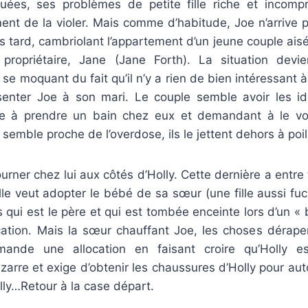
quées, ses problèmes de petite fille riche et incomp
nt de la violer. Mais comme d’habitude, Joe n’arrive pa
us tard, cambriolant l’appartement d’un jeune couple ais
 propriétaire, Jane (Jane Forth). La situation devi
se moquant du fait qu’il n’y a rien de bien intéressant à 
enter Joe à son mari. Le couple semble avoir les i
e à prendre un bain chez eux et demandant à le voi
 semble proche de l’overdose, ils le jettent dehors à poil
tourner chez lui aux côtés d’Holly. Cette dernière a entr
elle veut adopter le bébé de sa sœur (une fille aussi fuc
qui est le père et qui est tombée enceinte lors d’un « b
cation. Mais la sœur chauffant Joe, les choses dérapen
ande une allocation en faisant croire qu’Holly e
izarre et exige d’obtenir les chaussures d’Holly pour autor
lly…Retour à la case départ.