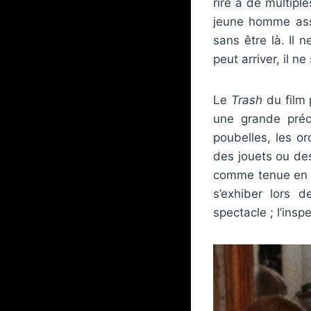
rire à de multipl
jeune homme asse
sans être là. Il 
peut arriver, il 
Le
Trash
du film 
une grande préc
poubelles, les o
des jouets ou des
comme tenue en c
s’exhiber lors 
spectacle ; l’ins