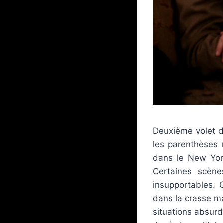
Deuxième volet de
les parenthèses 
dans le New York
Certaines scène
insupportables. O
dans la crasse ma
situations absurd