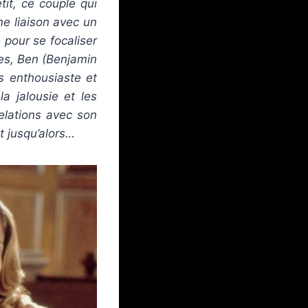
it, ce couple qui
ne liaison avec un
 pour se focaliser
es, Ben (Benjamin
s enthousiaste et
a jalousie et les
elations avec son
t jusqu’alors…