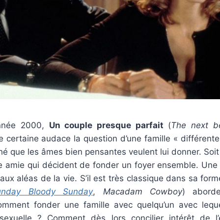
’année 2000,
Un couple presque parfait
(
The next be
 certaine audace la question d’une famille « différente 
ché que les âmes bien pensantes veulent lui donner. Soit l
re amie qui décident de fonder un foyer ensemble. Une 
aux aléas de la vie. S’il est très classique dans sa form
unday Bloody Sunday
,
Macadam Cowboy
) abord
Comment fonder une famille avec quelqu’un avec lequ
sexuelle ? Comment dès lors concilier intérêt de l