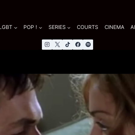
 LGBT
POP !
SERIES
COURTS
CINEMA
A