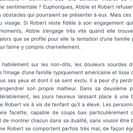
vie sentimentale ? Euphoriques, Abbie et Robert refusen
 obstacles qui pourraient se présenter à eux. Mais ces d
au visage. Si Robert reste fidèle à son engagement quit
moments, Abbie s’engage très vite quand elle trouve
 alors que se profile pour elle la tentation d’une famille 
i l’aime y compris charnellement.
 habilement sur les non-dits, les douleurs sourdes
e l’image d’une famille typiquement américaine et lisse q
s ses yeux et dont il se sent exclu. Il a peur d’y perdr
r engendrer son propre malheur. Dans sa deuxième pa
idérablement, les jours heureux laissant place à une ba
 de Robert vis à vis de l’enfant qu’il a élevé. Les perso
pire facette, capable de coups bas particulièrement 
st de montrer chacun dans sa dualité, sans vouloir être 
e Robert se comportent parfois très mal, de façon égoï