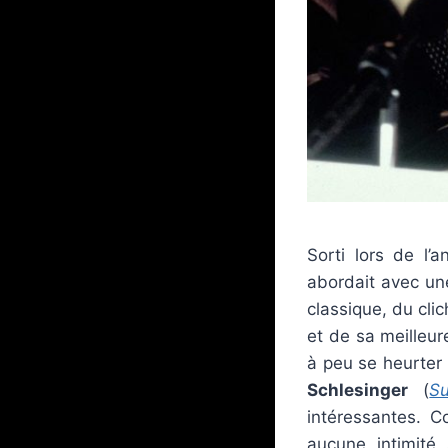
Sorti lors de l
abordait avec une
classique, du cli
et de sa meilleu
à peu se heurter 
Schlesinger
(
S
intéressantes. 
aucune intimité 