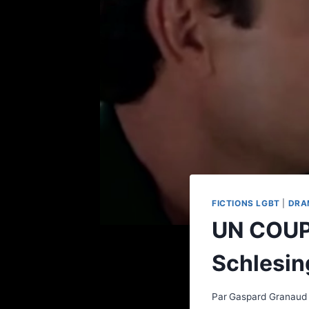
FICTIONS LGBT
|
DRA
UN COUP
Schlesing
Par
Gaspard Granaud