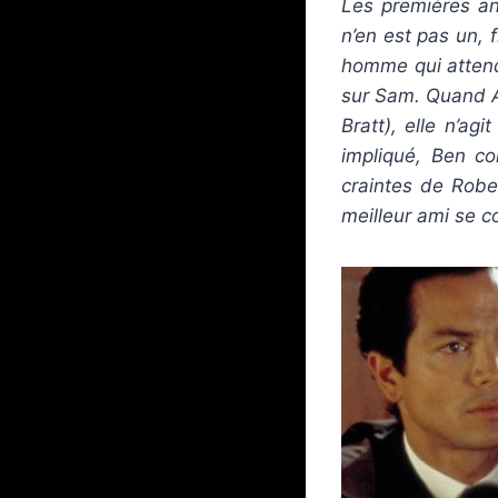
Les premières an
n’en est pas un, 
homme qui attend 
sur Sam. Quand A
Bratt), elle n’a
impliqué, Ben co
craintes de Robe
meilleur ami se c