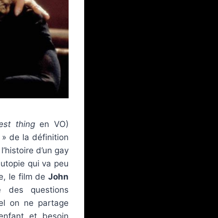
st thing
en VO)
» de la définition
’histoire d’un gay
utopie qui va peu
e, le film de
John
e des questions
el on ne partage
’enfant et besoin