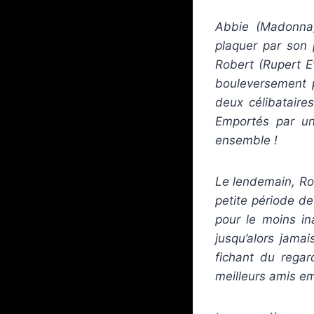
Abbie (Madonna)
plaquer par son 
Robert (Rupert Ev
bouleversement p
deux célibataire
Emportés par un
ensemble !
Le lendemain, Ro
petite période de
pour le moins in
jusqu’alors jama
fichant du regar
meilleurs amis e