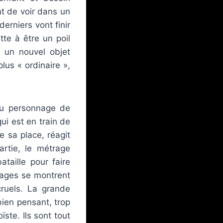
t de voir dans un
erniers vont finir
te à être un poil
 un nouvel objet
plus « ordinaire »,
 du personnage de
ui est en train de
e sa place, réagit
rtie, le métrage
taille pour faire
nnages se montrent
cruels. La grande
bien pensant, trop
ste. Ils sont tout