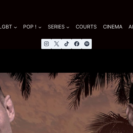
 LGBT
POP !
SERIES
COURTS
CINEMA
A