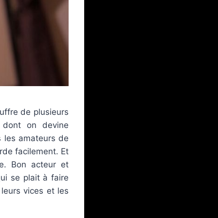
ffre de plusieurs
 dont on devine
s les amateurs de
rde facilement. Et
ge. Bon acteur et
i se plait à faire
eurs vices et les