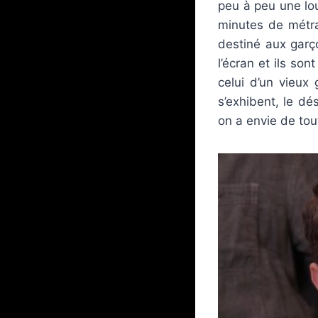
peu à peu une lo
minutes de métr
destiné aux garç
l’écran et ils so
celui d’un vieux
s’exhibent, le d
on a envie de tou