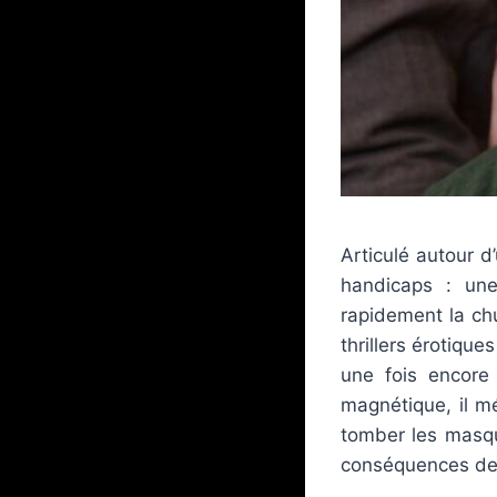
Articulé autour d
handicaps : un
rapidement la ch
thrillers érotiqu
une fois encore 
magnétique, il mé
tomber les masqu
conséquences de 