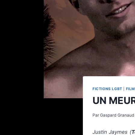
FICTIONS LGBT
|
FILM
UN MEUR
Par
Gaspard Granaud
Justin Jaymes (
T