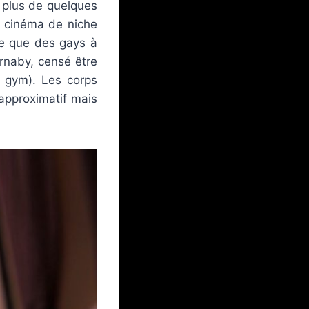
 plus de quelques
 cinéma de niche
ue que des gays à
arnaby, censé être
a gym). Les corps
approximatif mais