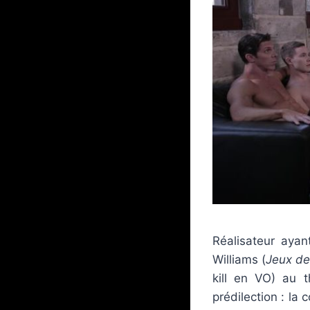
Réalisateur ayan
Williams (
Jeux de
kill en VO) au t
prédilection : la