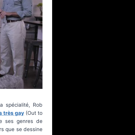
a spécialité, Rob
s très gay
(Out to
 de ses genres de
ors que se dessine