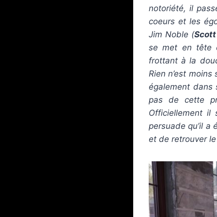
notoriété, il pas
coeurs et les ég
Jim Noble (
Scott
se met en tête d
frottant à la do
Rien n’est moins 
également dans s
pas de cette pr
Officiellement i
persuade qu’il a 
et de retrouver l