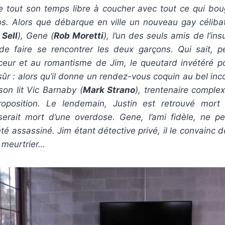
se tout son temps libre à coucher avec tout ce qui bou
os. Alors que débarque en ville un nouveau gay célibata
 Sell
), Gene (
Rob Moretti
), l’un des seuls amis de l’in
e faire se rencontrer les deux garçons. Qui sait, p
uceur et au romantisme de Jim, le queutard invétéré pou
sûr : alors qu’il donne un rendez-vous coquin au bel inco
on lit Vic Barnaby (
Mark Strano
), trentenaire complex
oposition. Le lendemain, Justin est retrouvé mort 
l serait mort d’une overdose. Gene, l’ami fidèle, ne pe
été assassiné. Jim étant détective privé, il le convainc 
e meurtrier…