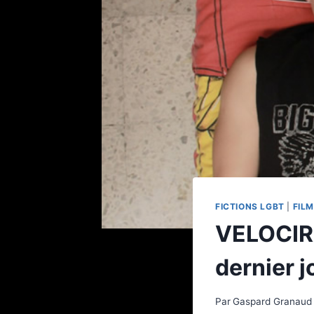
FICTIONS LGBT
|
FILM
VELOCIRA
dernier j
Par
Gaspard Granaud