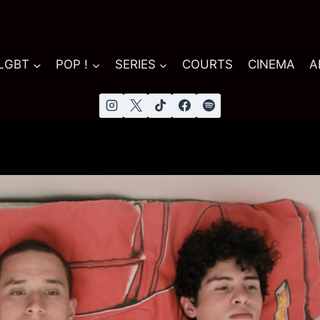
 LGBT
POP !
SERIES
COURTS
CINEMA
A