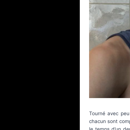
Tourné avec pe
chacun sont comp
le temps d’un der