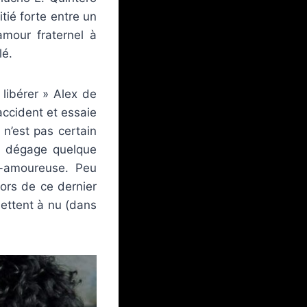
tié forte entre un
amour fraternel à
lé.
libérer » Alex de
accident et essaie
n’est pas certain
lm dégage quelque
é-amoureuse. Peu
lors de ce dernier
 mettent à nu (dans