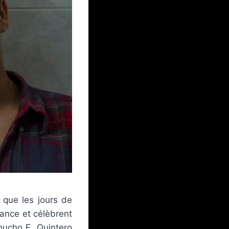
s que les jours de
ance et célèbrent
Chucho E. Quintero