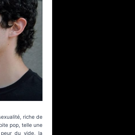
exualité, riche de
te pop, telle une
 peur du vide, la