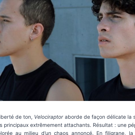
liberté de ton,
Velociraptor
aborde de façon délicate la s
 principaux extrêmement attachants. Résultat : une pépi
olorée au milieu d’un chaos annoncé. En filigrane, la