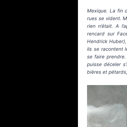
Mexique. La fin 
rues se vident. 
rien n’était. A 
rencard sur Fac
Hendrick Huber), 
ils se racontent 
se faire prendre.
puisse déceler s’
bières et pétard