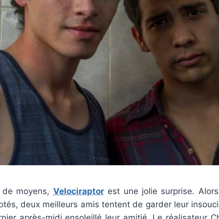
u de moyens,
Velociraptor
est une jolie surprise. Alor
tés, deux meilleurs amis tentent de garder leur insouci
nier après-midi ensoleillé leur amitié. Le réalisateur 