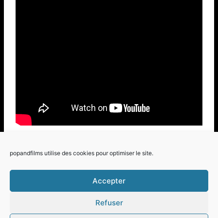
Étiquettes
#
Expérimental Trans
popandfilms utilise des cookies pour optimiser le site.
de
la
Accepter
publication :
Refuser
© 2026 Pop and Films - Thème WordPress par