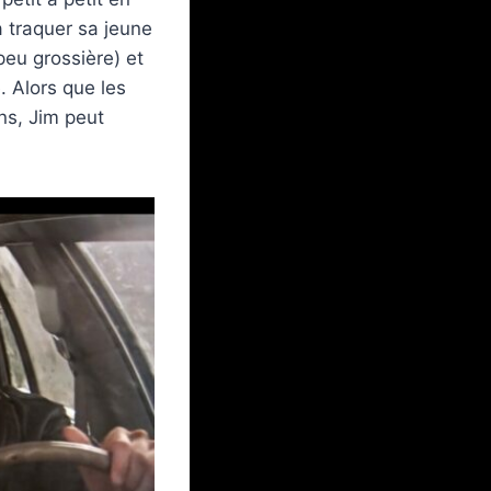
 traquer sa jeune
peu grossière) et
e. Alors que les
ns, Jim peut