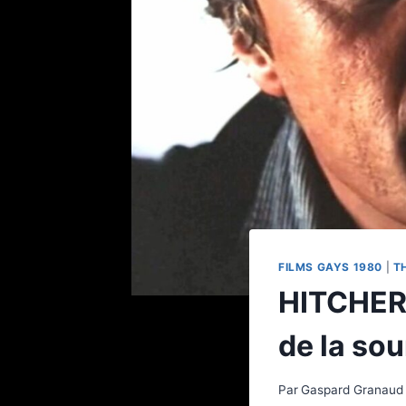
FILMS GAYS 1980
|
T
HITCHER 
de la sou
Par
Gaspard Granaud