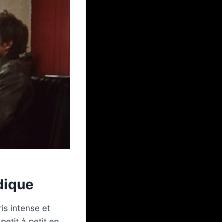
udique
is intense et
etit à petit en