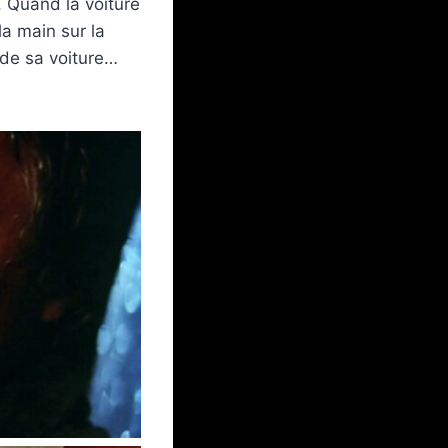
r. Quand la voiture
la main sur la
r de sa voiture…