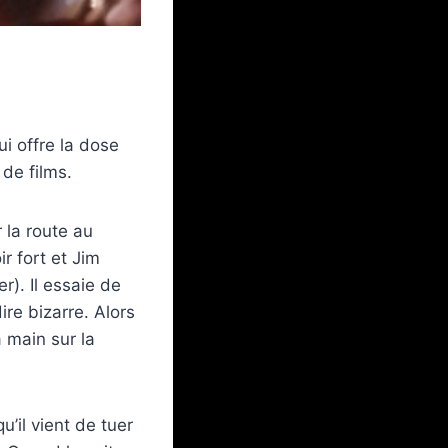
ui offre la dose
de films.
 la route au
ir fort et Jim
). Il essaie de
re bizarre. Alors
 main sur la
u’il vient de tuer