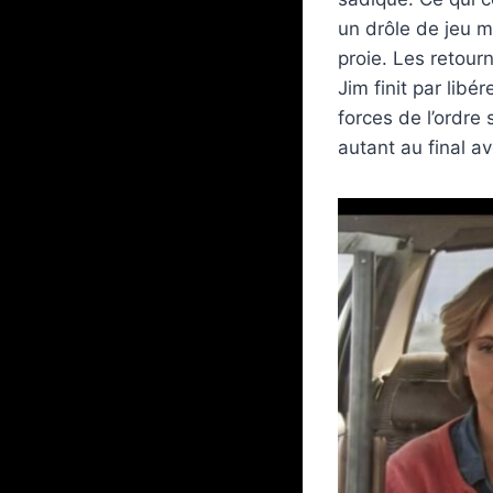
un drôle de jeu m
proie. Les retour
Jim finit par libé
forces de l’ordre
autant au final av