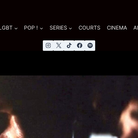
 LGBT
POP !
SERIES
COURTS
CINEMA
A