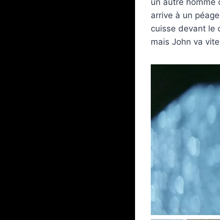
un autre homme qui
arrive à un péage,
cuisse devant le 
mais John va vite