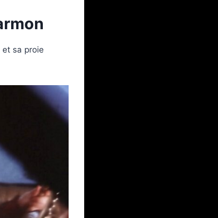
Harmon
 et sa proie