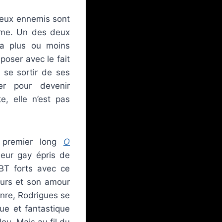
deux ennemis sont
time. Un des deux
l’a plus ou moins
oser avec le fait
 se sortir de ses
er pour devenir
e, elle n’est pas
 premier long
O
ueur gay épris de
BT forts avec ce
ours et son amour
enre, Rodrigues se
ue et fantastique
ou. Mais au fil du