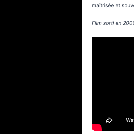
maîtrisée et souv
Film sorti en 20