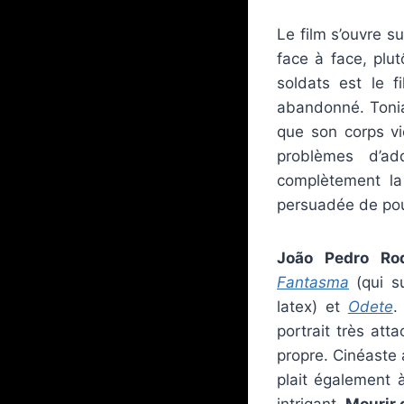
Le film s’ouvre 
face à face, plu
soldats est le f
abandonné. Tonia
que son corps vi
problèmes d’ad
complètement la 
persuadée de pou
João Pedro Rod
Fantasma
(qui su
latex) et
Odete
.
portrait très at
propre. Cinéaste 
plait également 
intrigant.
Mourir