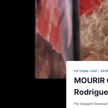
FICTIONS LGBT
|
EXP
MOURIR 
Rodrigue
Par
Gaspard Granaud