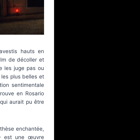
avestis hauts en
lm de décoller et
e les juge pas ou
les plus belles et
tion sentimentale
trouve en Rosario
qui aurait pu être
nthèse enchantée,
e
est une œuvre