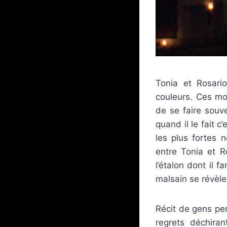
Tonia et Rosari
couleurs. Ces mo
de se faire souv
quand il le fait 
les plus fortes 
entre Tonia et R
l’étalon dont il 
malsain se révèle
Récit de gens pe
regrets déchira