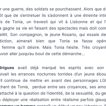
sur une guerre, des soldats se pourchassent. Alors que 
tôt que de s’entretuer ils s’adonnent à une étreinte in
ils de Tonia, un travesti qui vit à Lisbonne et qui 
 gagne sa vie en faisant des spectacles mais doit comp
eillit. Son compagnon, le jeune Rosario, qui essaie de
diction, aimerait bien que Tonia se fasse opér
femme qu’il désire. Mais Tonia hésite. Très croyant
voir aller jusqu’au bout de cette démarche…
rigues
avait déjà marqué les esprits avec son
ivait les errances nocturnes torrides d’un jeune ébo
 Il continue de mettre en avant des personnages LG
tachant de Tonia, perdue entre ses croyances, ses am
attaché à la question de l’identité, de la sexualité, du g
à déployer une réalisation entre réalisme parfois glauq
 comme un homme
connaît un début un peu laborieux, fl